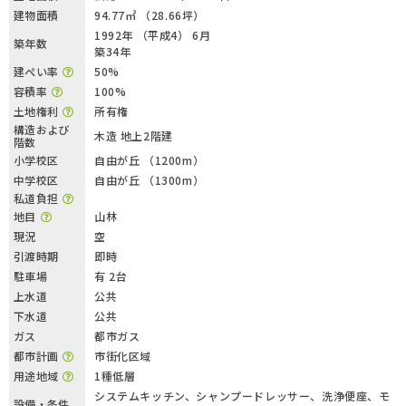
建物面積
94.77㎡ （28.66坪）
1992年 （平成4） 6月
築年数
築34年
建ぺい率
50%
容積率
100%
土地権利
所有権
構造および
木造 地上2階建
階数
小学校区
自由が丘 （1200m）
中学校区
自由が丘 （1300m）
私道負担
地目
山林
現況
空
引渡時期
即時
駐車場
有 2台
上水道
公共
下水道
公共
ガス
都市ガス
都市計画
市街化区域
用途地域
1種低層
システムキッチン、シャンプードレッサー、洗浄便座、モ
設備・条件