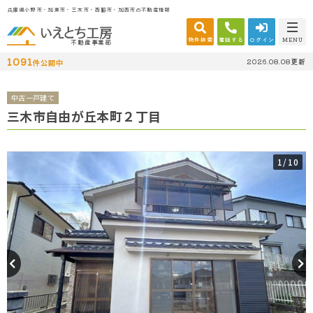
兵庫県小野市・加東市・三木市・西脇市・加西市の不動産情報
物件検索
電話する
ログイン
MENU
不動産事業部
1091
2026.08.08更新
件公開中
中古一戸建て
三木市自由が丘本町２丁目
1
/10