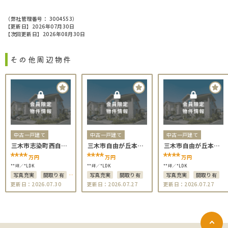
（弊社管理番号： 3004553）
【更新日】2026年07月30日
【次回更新日】2026年08月30日
その他周辺物件
中古一戸建て
中古一戸建て
中古一戸建て
三木市志染町西自由
三木市自由が丘本町
三木市自由が丘本町
が丘＊＊＊＊
＊＊＊＊
＊＊＊＊
****
****
****
万円
万円
万円
**坪
*LDK
**坪
*LDK
**坪
*LDK
写真充実
間取り有
写真充実
間取り有
写真充実
間取り有
更新日：2026.07.30
更新日：2026.07.27
更新日：2026.07.27
小学校から徒歩10分以
内