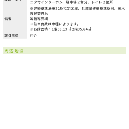
ニタ付インターホン、駐車場２台分、トイレ２箇所
※建築基準法第22条指定区域、兵庫県建築基準条例、三木
市建築行為
備考
等指導要綱
※駐車台数は車種によります。
※各階面積：1階59.13㎡ 2階35.64㎡
取引態様
仲介
周辺地図