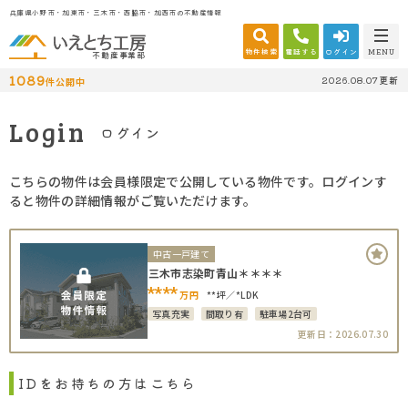
兵庫県小野市・加東市・三木市・西脇市・加西市の不動産情報
物件検索
電話する
ログイン
MENU
不動産事業部
1089
2026.08.07更新
件公開中
Login
ログイン
こちらの物件は会員様限定で公開している物件です。ログインす
ると物件の詳細情報がご覧いただけます。
中古一戸建て
三木市志染町青山＊＊＊＊
****
万円
**坪
*LDK
写真充実
間取り有
駐車場2台可
更新日：2026.07.30
IDをお持ちの方はこちら