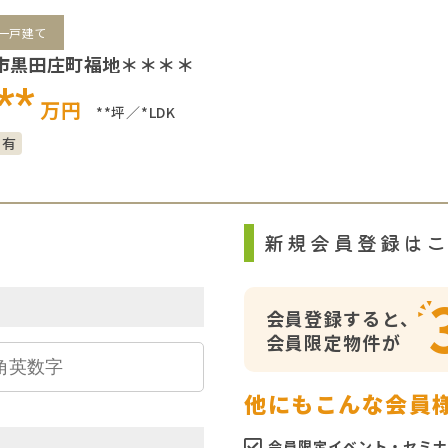
一戸建て
市黒田庄町福地＊＊＊＊
**
万円
**坪
*LDK
り有
ら
新規会員登録は
会員登録すると、
会員限定物件が
他にもこんな会員
会員限定イベント・セミナ