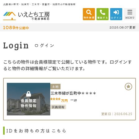
兵庫県小野市・加東市・三木市・西脇市・加西市の不動産情報
物件検索
電話する
ログイン
MENU
不動産事業部
1089
2026.08.07更新
件公開中
Login
ログイン
こちらの物件は会員様限定で公開している物件です。ログインす
ると物件の詳細情報がご覧いただけます。
土地
三木市緑が丘町中＊＊＊＊
****
万円
**坪
区画図有
更新日：2026.06.25
IDをお持ちの方はこちら