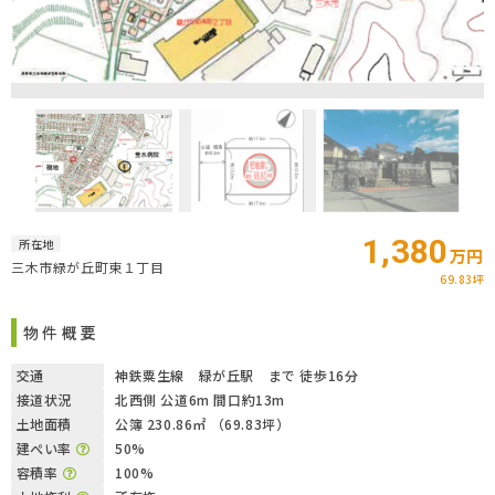
1,380
所在地
万円
三木市緑が丘町東１丁目
69.83坪
物件概要
交通
神鉄粟生線 緑が丘駅 まで 徒歩16分
接道状況
北西側 公道6m 間口約13m
土地面積
公簿 230.86㎡ （69.83坪）
建ぺい率
50%
容積率
100%