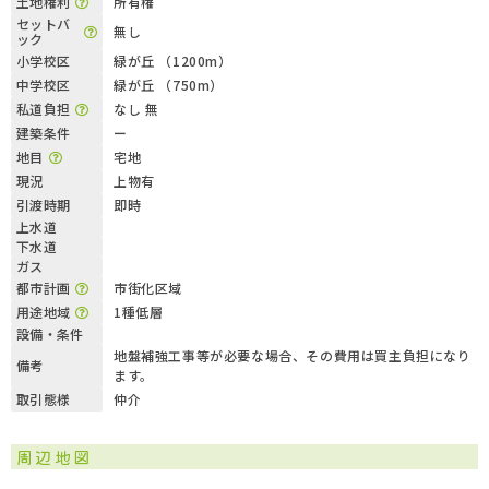
土地権利
所有権
セットバ
無し
ック
小学校区
緑が丘 （1200m）
中学校区
緑が丘 （750m）
私道負担
なし 無
建築条件
ー
地目
宅地
現況
上物有
引渡時期
即時
上水道
下水道
ガス
都市計画
市街化区域
用途地域
1種低層
設備・条件
地盤補強工事等が必要な場合、その費用は買主負担になり
備考
ます。
取引態様
仲介
周辺地図