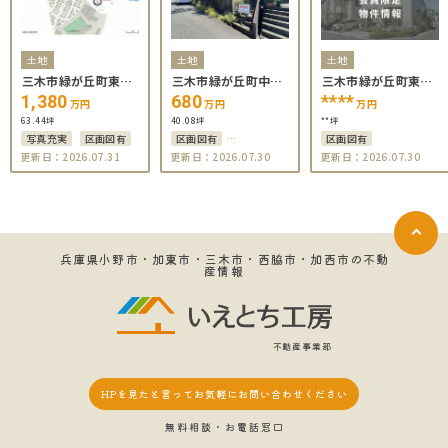
土地
土地
土地
三木市緑が丘町東１
三木市緑が丘町中1
三木市緑が丘町東＊
丁目
丁目
＊＊＊
1,380
680
****
万円
万円
万円
63.44坪
40.08坪
**坪
写真充実
区画図有
区画図有
区画図有
更新日：2026.07.31
更新日：2026.07.30
更新日：2026.07.30
小学校から徒歩10分以
内
兵庫県小野市・加東市・三木市・西脇市・加西市の不動
産情報
不動産事業部
HPを見たと言って
お気軽にお問い合わせください
無料相談・お電話窓口