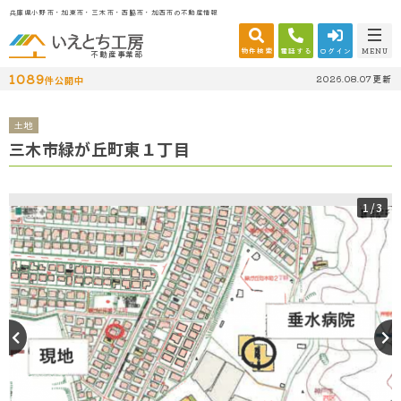
兵庫県小野市・加東市・三木市・西脇市・加西市の不動産情報
物件検索
電話する
ログイン
MENU
不動産事業部
1089
2026.08.07更新
件公開中
土地
三木市緑が丘町東１丁目
1
/3