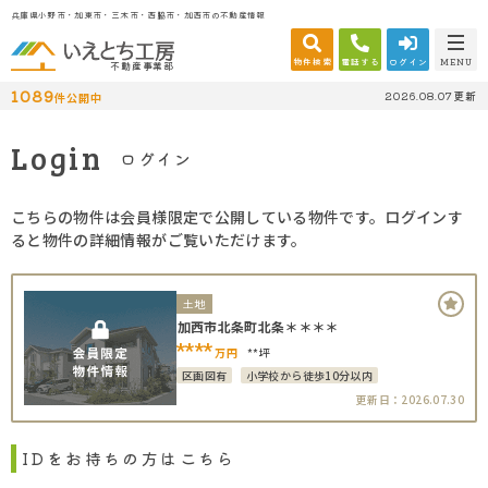
兵庫県小野市・加東市・三木市・西脇市・加西市の不動産情報
物件検索
電話する
ログイン
MENU
不動産事業部
1089
2026.08.07更新
件公開中
Login
ログイン
こちらの物件は会員様限定で公開している物件です。ログインす
ると物件の詳細情報がご覧いただけます。
土地
加西市北条町北条＊＊＊＊
****
万円
**坪
区画図有
小学校から徒歩10分以内
更新日：2026.07.30
IDをお持ちの方はこちら