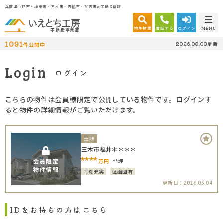
兵庫県小野市・加東市・三木市・西脇市・加西市の不動産情報
物件検索
電話する
ログイン
MENU
不動産事業部
1091
2026.08.08更新
件公開中
Login
ログイン
こちらの物件は会員様限定で公開している物件です。ログインす
ると物件の詳細情報がご覧いただけます。
土地
三木市福井＊＊＊＊
****
万円
**坪
写真充実
区画図有
更新日：2026.05.04
IDをお持ちの方はこちら