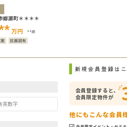
市郷瀬町＊＊＊＊
**
万円
**坪
充実
区画図有
ら
新規会員登録は
会員登録すると、
会員限定物件が
他にもこんな会員
会員限定イベント・セミナ