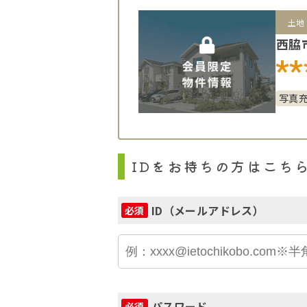
土地
西脇
**
写真
IDをお持ちの方はこち
ID（メールアドレス）
必須
パスワード
必須