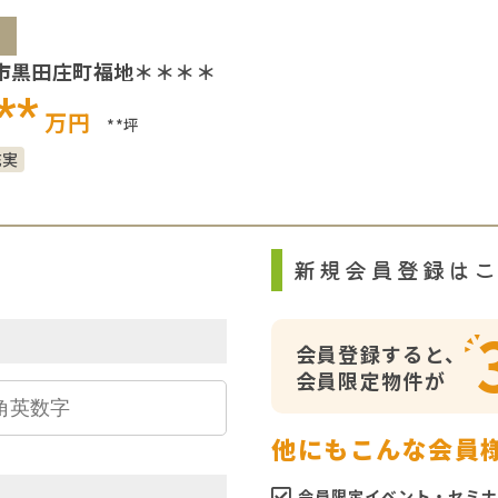
市黒田庄町福地＊＊＊＊
**
万円
**坪
充実
ら
新規会員登録は
会員登録すると、
会員限定物件が
他にもこんな会員
会員限定イベント・セミナ