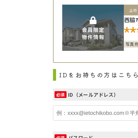
土地
西脇
**
写真
IDをお持ちの方はこち
ID（メールアドレス）
必須
パスワード
必須