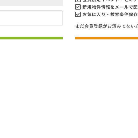
新規物件情報をメールで配
お気に入り・検索条件保存
まだ会員登録がお済みでない
ン
無
パスワードを忘れた方はこちら≫
いえと
脇
HPを見たと言って
お気軽にお問い合わせください
〒675-1
小野市敷
0120-211-077
地図