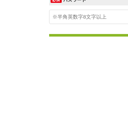
ログイ
兵庫県小野市・加東市・三木市・西
市・加西市の不動産情報