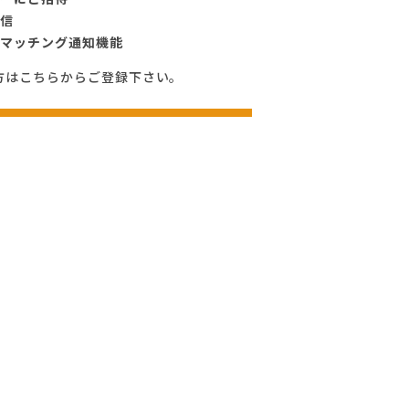
信
マッチング通知機能
方はこちらからご登録下さい。
料会員登録
ち工房 不動産事業部
367
地町1603-1
を開く