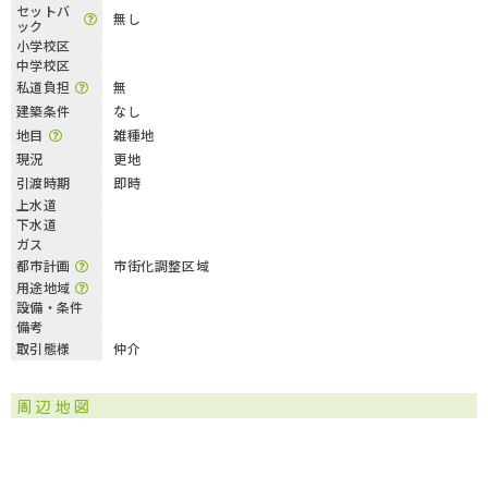
セットバ
無し
ック
小学校区
中学校区
私道負担
無
建築条件
なし
地目
雑種地
現況
更地
引渡時期
即時
上水道
下水道
ガス
都市計画
市街化調整区域
用途地域
設備・条件
備考
取引態様
仲介
周辺地図