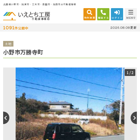
兵庫県小野市・加東市・三木市・西脇市・加西市の不動産情報
物件検索
電話する
ログイン
MENU
不動産事業部
1091
2026.08.08更新
件公開中
土地
小野市万勝寺町
1
/2