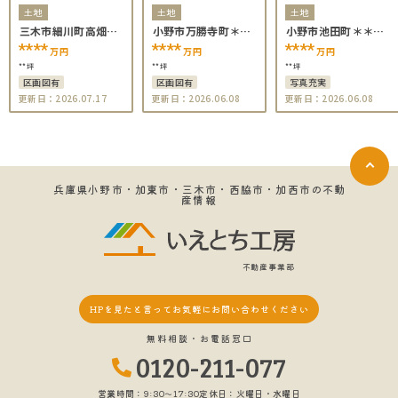
土地
土地
土地
三木市細川町高畑＊
小野市万勝寺町＊＊
小野市池田町＊＊＊
＊＊＊
＊＊
＊
****
****
****
万円
万円
万円
**坪
**坪
**坪
区画図有
区画図有
写真充実
更新日：2026.07.17
更新日：2026.06.08
更新日：2026.06.08
兵庫県小野市・加東市・三木市・西脇市・加西市の不動
産情報
不動産事業部
HPを見たと言って
お気軽にお問い合わせください
無料相談・お電話窓口
0120-211-077
営業時間：9:30〜17:30
定休日：火曜日・水曜日