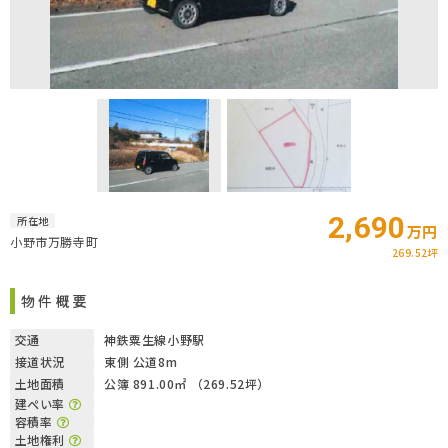
2,690
所在地
万円
小野市万勝寺町
269.52坪
物件概要
交通
神鉄粟生線小野駅
接道状況
東側 公道8m
土地面積
公簿 891.00㎡ （269.52坪）
建ぺい率
容積率
土地権利