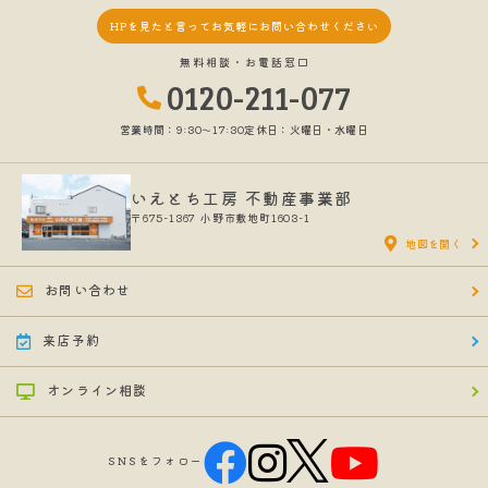
具体的には、以下の内容に従ってお客さま情報の取り扱いをいたしま
す。
HPを見たと言って
お気軽にお問い合わせください
無料相談・お電話窓口
３．お客様の情報の利用目的
0120-211-077
当社は、不動産についてのサービスをお客さまにご利用いただくにあた
り、各種の申込みの受付、訪問、提案、見積、各種の工事やサービス提
営業時間：9:30〜17:30
定休日：火曜日・水曜日
供等の機会に、当社が直接あるいは協力会社又は業務委託先等を通じ
て、お客さまの個人情報（お客さまの電子メールアドレス、氏名、住
所、電話番号等）を取得いたしますが、これらの個人情報は下記の目的
に利用させていただきます。
いえとち工房 不動産事業部
〒675-1367
小野市敷地町1603-1
(1) 不動産についてのサービスの提供
地図を開く
(2) 不動産についてのサービスのアフターサービスの提供
(3) 不動産についてのサービスのお知らせ・ＰＲ、調査・データ集積、
研究開発
お問い合わせ
(4) ウェブサイトシステム管理会社（以下「サイト管理会社」といいま
す。）への提供。
来店予約
(5) その他上記(1)から(4)に附随する業務の実施
なお、当社は、サイト管理会社が提供するサービス改善に必要な範囲
オンライン相談
で、お客様の個人データをサイト管理会社に提供します。
このように提供された個人データにつきましては、サイト管理会社にお
いて管理されることとなります。
サイト管理会社は、そのサービスの改善・向上を目指すことに加え、メ
SNSをフォロー
ールマガジンなどによる情報提供、お客様による購買の分析をして、当