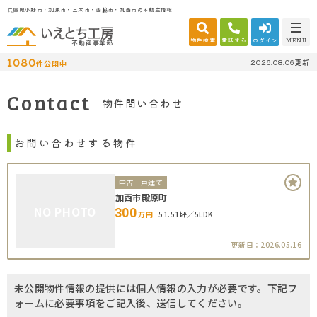
兵庫県小野市・加東市・三木市・西脇市・加西市の不動産情報
物件検索
電話する
ログイン
MENU
不動産事業部
1080
2026.08.06更新
件公開中
Contact
物件問い合わせ
お問い合わせする物件
中古一戸建て
加西市殿原町
NO PHOTO
300
万円
51.51坪
5LDK
更新日：2026.05.16
未公開物件情報の提供には個人情報の入力が必要です。下記フ
ォームに必要事項をご記入後、送信してください。