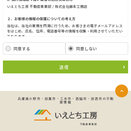
いえとち工房 不動産事業部 / 株式会社藤本工務店
２．お客様の情報の保護についての考え方
当社は、当社の業務を円滑に行うため、お客さまの電子メールアドレス
をはじめ、氏名、住所、電話番号等の情報を収集・利用させていただい
ております。
当社は、これらのお客さまの個人情報（以下「お客さま情報」といいま
す。）の適正な保護を重大な責務と認識し、この責務を果たすために、
同意する
同意しない
次の方針の下でお客さま情報を取り扱います。
(1) お客さま情報に適用される個人情報の保護に関する法律その他の関
係法令を遵守し、適切に取り扱います。また、適宜取扱いの改善に努め
送信
ます。
(2) お客さま情報の取扱いに関する規程を明確にし、従業者に周知徹底
します。また、取引先等に対しても適切にお客さま情報を取り扱うよう
に要請します。
(3) お客さま情報の収集に際しては、利用目的を特定して通知または公
表し、その利用目的にしたがってお客さま情報を取り扱います。
兵庫県小野市・加東市・三木市・西脇市・加西市の不動
産情報
(4) お客さま情報の漏洩、紛失、改ざん等を防止するために必要な 対策
を講じて適切な管理を行います。
(5) 保有するお客さま情報について、お客さま本人からの開示、訂正、
削除、利用停止の依頼を所定の窓口でお受けして、誠意をもって対応い
たします。
不動産事業部